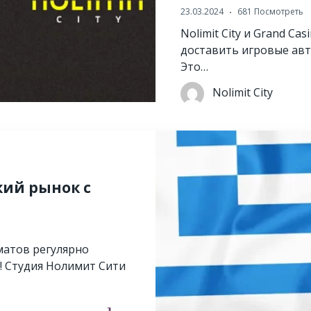
23.03.2024
681 Посмотреть
Nolimit City и Grand Ca
доставить игровые ав
Это…
Nolimit City
ский рынок с
атов регулярно
! Студия Нолимит Сити