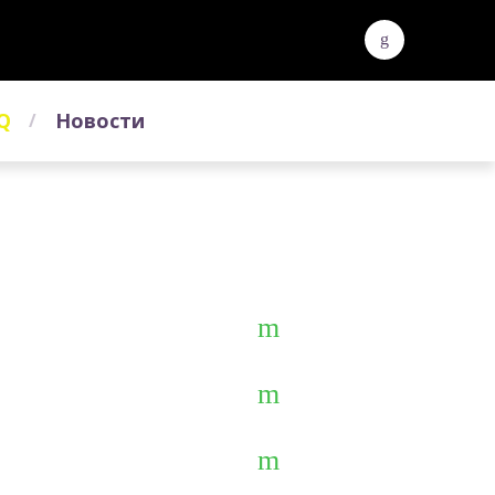
Q
Новости
епутацию в индустрии
главной странице этого сайта.