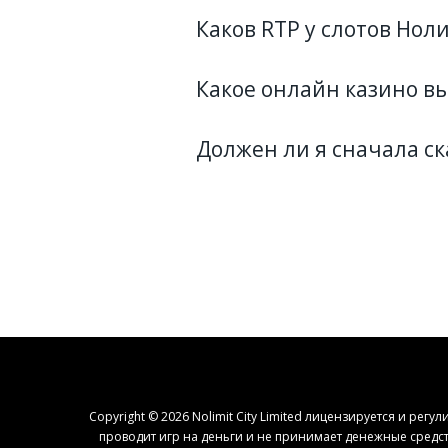
Каков RTP у слотов Нол
Да, вы можете играть в Ноли
странице этого сайта, регист
Какое онлайн казино вы
Игры Nolimit City характери
является стандартом для бо
Должен ли я сначала ск
Выбирайте любой портал из 
идеально подходят для игр N
Нет. Все игры Nolimit City с
браузере, без необходимости 
Copyright © 2026 Nolimit City Limited лицензируется и ре
проводит игр на деньги и не принимает денежные средст