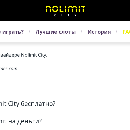
 играть?
Лучшие слоты
История
FA
айдере Nolimit City.
ames.com
mit City бесплатно?
работчик игр для онлайн казино. Заслужил отличную р
омента запуска в 2014 году.
mit на деньги?
нном режиме нажав на кнопку
"Демо игры Nolimit"
на 