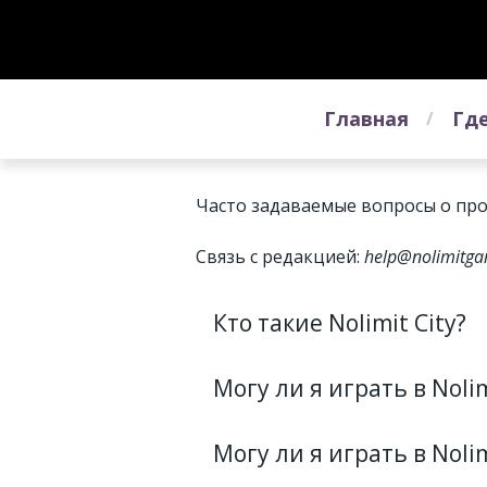
Главная
Где
Часто задаваемые вопросы о пров
Связь с редакцией:
help@nolimitg
Кто такие Nolimit City?
Могу ли я играть в Noli
Нолимит Сити— шведский раз
практически моментально, с м
Могу ли я играть в Noli
Да. Играйте в демонстрацио