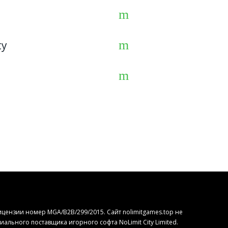
mit на деньги"
на главной
ty
 составляет около 96%, что
е
"Где играть?"
. Они
нерами.
 просто запустить их прямо в
лицензии номер MGA/B2B/299/2015. Сайт nolimitgames.top не
льного поставщика игорного софта NoLimit City Limited.