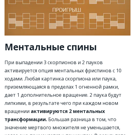
Ментальные спины
При выпадении 3 скорпионов и 2 пауков
активируется опция ментальных фриспинов с 10
ходами. Любая картинка скорпиона или паука,
приземляющаяся в пределах 1 огненной рамки,
дает 1 дополнительное вращение. 2 паука будут
липкими, в результате чего при каждом новом
вращении
активируются 2 ментальных
трансформации.
Большая разница в том, что
значение мертвого множителя не уменьшается,