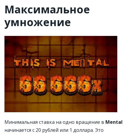
Максимальное
умножение
Минимальная ставка на одно вращение в
Mental
начинается с 20 рублей или 1 доллара. Это