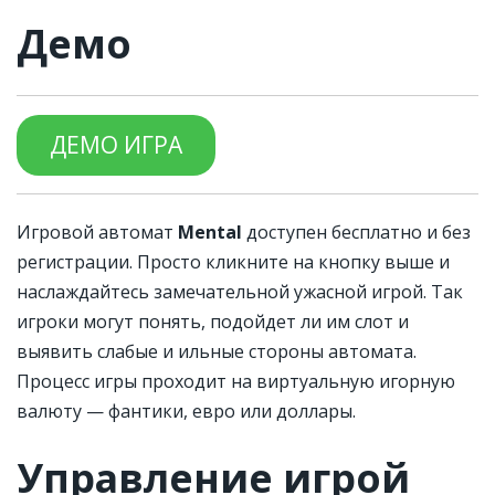
Демо
ДЕМО ИГРА
Игровой автомат
Mental
доступен бесплатно и без
регистрации. Просто кликните на кнопку выше и
наслаждайтесь замечательной ужасной игрой. Так
игроки могут понять, подойдет ли им слот и
выявить слабые и ильные стороны автомата.
Процесс игры проходит на виртуальную игорную
валюту — фантики, евро или доллары.
Управление игрой