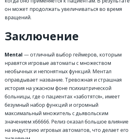
когда оно применяется к пациентам. В результате
он может продолжать увеличиваться во время
вращений.
Заключение
Mental
— отличный выбор геймеров, которым
нравятся игровые автоматы с множеством
необычных и непонятных функций.
Ментал
оправдывает название. Тревожная и страшная
история на ужасном фоне психиатрической
больницы, где о пациентах «заботятся», имеет
безумный набор функций и огромный
максимальный множитель с дьявольским
значением x66666. Релиз оказал большое влияние
на индустрию игровых автоматов, что делает его
значимым.