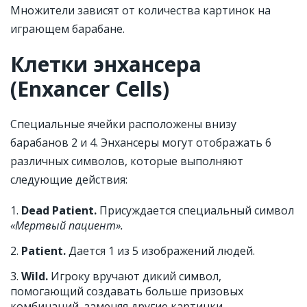
Множители зависят от количества картинок на
играющем барабане.
Клетки энхансера
(
Enxancer Cells)
Специальные ячейки расположены внизу
барабанов 2 и 4. Энхансеры могут отображать 6
различных символов, которые выполняют
следующие действия:
Dead Patient.
Присуждается специальный символ
«Мертвый пациент».
Patient.
Дается 1 из 5 изображений людей.
Wild.
Игроку вручают дикий символ,
помогающий создавать больше призовых
комбинаций, заменяя другие картинки.