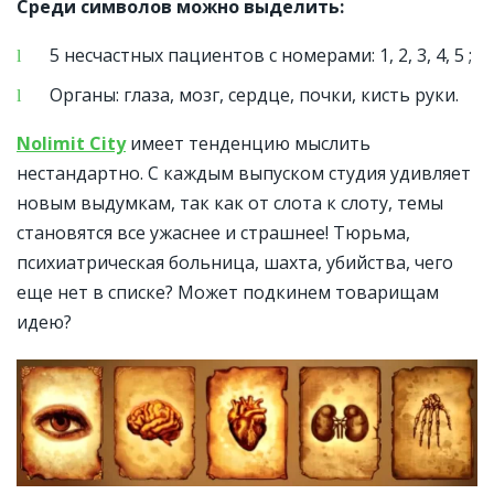
Среди символов можно выделить:
5 несчастных пациентов с номерами: 1, 2, 3, 4, 5 ;
Органы: глаза, мозг, сердце, почки, кисть руки.
Nolimit City
имеет тенденцию мыслить
нестандартно. С каждым выпуском студия удивляет
новым выдумкам, так как от слота к слоту, темы
становятся все ужаснее и страшнее! Тюрьма,
психиатрическая больница, шахта, убийства, чего
еще нет в списке? Может подкинем товарищам
идею?