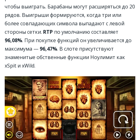
чтобы выиграть. Барабаны могут расширяться до 20
рядов. Выигрыши формируются, когда три или
более совпадающих символа выпадают с левой
стороны сетки.
RTP
по умолчанию составляет
96,08%
. При покупке функций он увеличивается до
максимума —
96,47%
. В слоте присутствуют
знаменитые обственные функции Ноулимит как
xSpit и xWild.