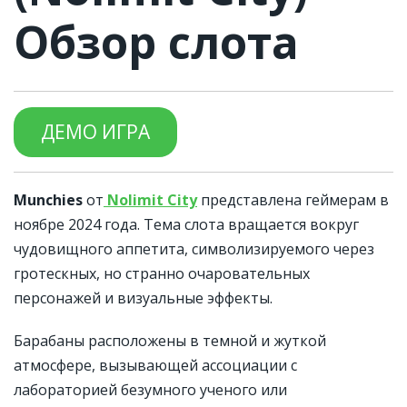
Обзор слота
ДЕМО ИГРА
Munchies
от
Nolimit City
представлена геймерам в
ноябре 2024 года. Тема слота вращается вокруг
чудовищного аппетита, символизируемого через
гротескных, но странно очаровательных
персонажей и визуальные эффекты.
Барабаны расположены в темной и жуткой
атмосфере, вызывающей ассоциации с
лабораторией безумного ученого или