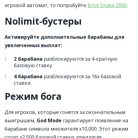
игровой автомат, то попробуйте
Brick Snake 2000
.
Nolimit-бустеры
Активируйте дополнительные барабаны для
увеличенных выплат:
2 барабана
разблокируются за 4-кратную
базовую ставку.
4 барабана
разблокируются за 16x базовой
ставки.
Режим бога
Для игроков, которые гонятся за окончательным
выигрышем,
God Mode
гарантирует появление на
барабане символа множителя x10,000. Этот режим
стоит x2,500 базовой ставки, предлагая