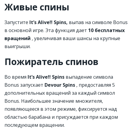
Живые спины
Запустите
It’s Alive!! Spins,
выпав на символе Bonus
в основной игре. Эта функция дает
10 бесплатных
вращений
, увеличивая ваши шансы на крупные
выигрыши.
Пожиратель спинов
Во время
It’s Alive!! Spins
выпадение символа
Bonus запускает
Devour Spins
, предоставляя 5
дополнительных вращений за каждый символ
Bonus. Наибольшее значение множителя,
появляющееся в этом режиме, фиксируется над
областью барабана и присуждается при каждом
последующем вращении.