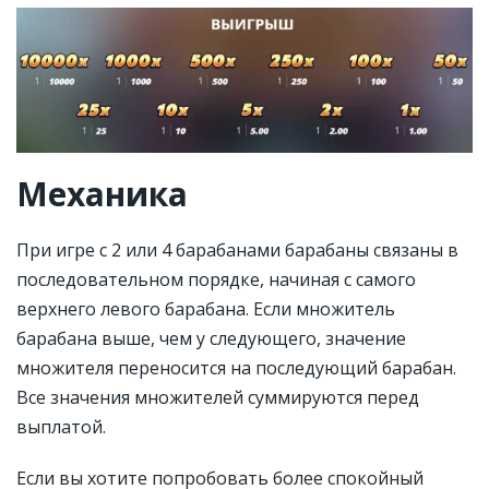
Механика
При игре с 2 или 4 барабанами барабаны связаны в
последовательном порядке, начиная с самого
верхнего левого барабана. Если множитель
барабана выше, чем у следующего, значение
множителя переносится на последующий барабан.
Все значения множителей суммируются перед
выплатой.
Если вы хотите попробовать более спокойный