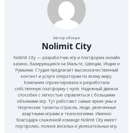
этой страницы.
Автор обзора
Nolimit City
Nolimit City — разработчик игр и платформа онлайн
казино, базирующаяся на Мальте, Швеции, Индии и
Румынии. Студия предлагает высококачественный
контент и услуги операторам по всему миру.
Компания спроектировала и разработала
собственную платформу с нуля. Надежный движок
способен с легкостью справляться с большими
объемами игр. Тут работают самые яркие умы и
творческие таланты отрасли, люди, увлеченные
азартными играми и технологиями. Именно
благодаря слаженной команде Nolimit City имеет
портфолио, полное веселых и увлекательных игр.