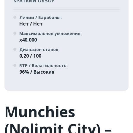
КРАТКИЙ ОБЗОР
Линии / Барабаны:
Нет / Нет
Максимальное умножение:
x40,000
Диапазон ставок:
0,20 / 100
RTP / Волатильность:
96% / Высокая
Munchies
(Nolimit City) –