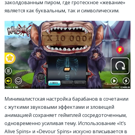
заколдованным пиром, где гротескное «жевание»
является как буквальным, так и символическим.
Минималистская настройка барабанов в сочетании
с жуткими звуковыми эффектами и зловещей
анимацией сохраняет геймплей сосредоточенным,
одновременно усиливая тему. Использование «It’s
Alive Spins» и «Devour Spins» искусно вписывается в