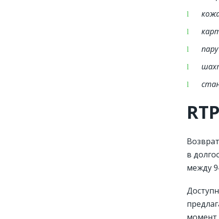
кожа
карт
пару
шах
стан
RTP
Возврат
в долго
между 9
Доступн
предлаг
момент 