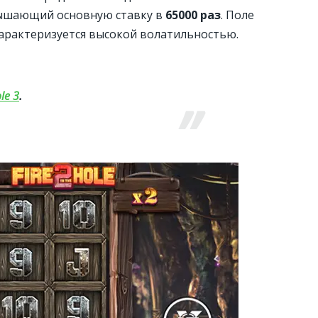
ышающий основную ставку в
65000 раз
. Поле
арактеризуется высокой волатильностью.
ole 3
.