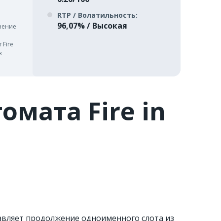
RTP / Волатильность:
96,07% / Высокая
нение
 Fire
в
омата Fire in
вляет продолжение одноименного слота из