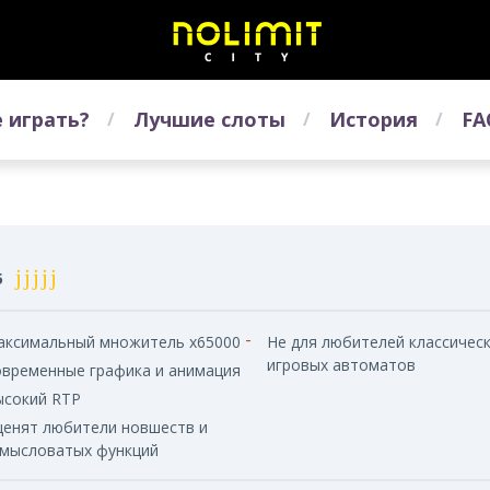
 играть?
Лучшие слоты
История
FA
5
аксимальный множитель x65000
Не для любителей классичес
игровых автоматов
временные графика и анимация
ысокий RTP
енят любители новшеств и
амысловатых функций