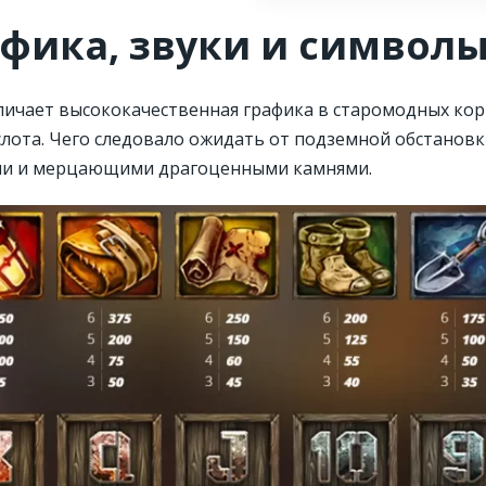
фика, звуки и символ
личает высококачественная графика в старомодных ко
слота. Чего следовало ожидать от подземной обстанов
ми и мерцающими драгоценными камнями.