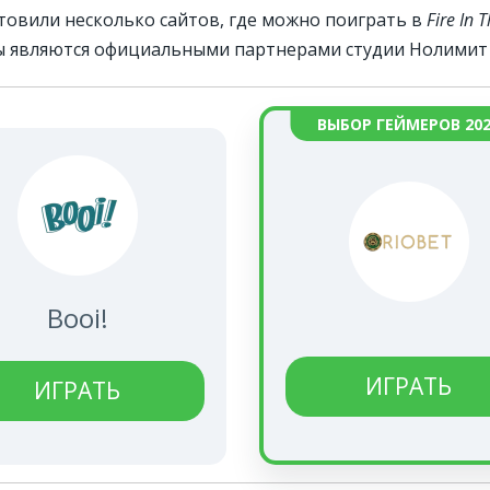
товили несколько сайтов, где можно поиграть в
Fire In 
 являются официальными партнерами студии Нолимит 
ВЫБОР ГЕЙМЕРОВ 20
Booi!
ИГРАТЬ
ИГРАТЬ