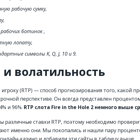
ную рабочую сумку,
у,
 рабочих ботинок ,
тную лопату,
дартные символы K, Q, J, 10 и 9.
 и волатильность
 игроку (RTP) — способ прогнозирования того, какой п
срочной перспективе. Он всегда представлен проценто
4% и 96%.
RTP слота Fire in the Hole 2 немного выше с
ы различные ставки RTP, поэтому необходимо проверит
ают именно они. Мы покопались и нашли пару процент
онлайн-казино и добавили эти сайты в таблицу выше.