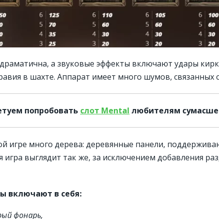
драматична, а звуковые эффекты включают удары кирки,
гравия в шахте. Аппарат имеет много шумов, связанных 
етуем попробовать
слот Mental
любителям сумасшед
ой игре много дерева: деревянные панели, поддержива
я игра выглядит так же, за исключением добавления ра
ы включают в себя:
ый фонарь,