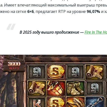
да. Имеет впечатляющий максимальный выигрыш прев
жено на сетке
6×6
, предлагает RTP на уровне
96,07%
и х
В 2025 году вышло продолжение —
Fire In The H