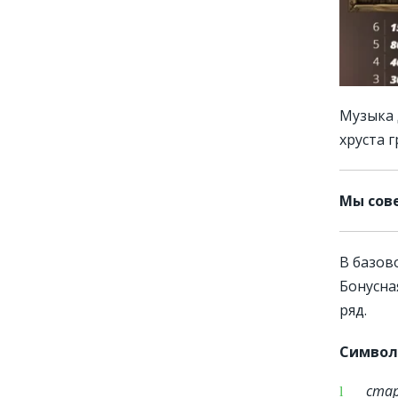
Музыка 
хруста 
Мы сов
В базов
Бонусна
ряд.
Символ
стар