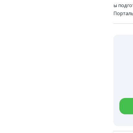
ы подго
Порталы