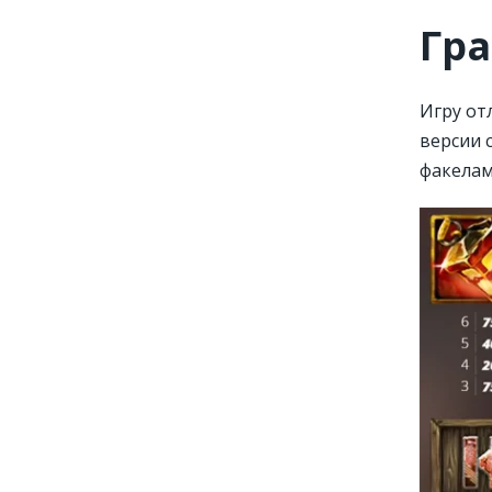
Гра
Игру от
версии 
факела