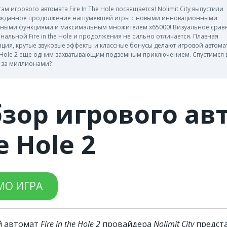
ам игрового автомата Fire In The Hole посвящается! Nolimit City выпустили
ожданное продолжение нашумевшей игры с новыми инновационными
ными функциями и максимальным множителем x65000! Визуальное срав
нальной Fire in the Hole и продолжения не сильно отличается. Плавная
ция, крутые звуковые эффекты и классные бонусы делают игровой автомат
e Hole 2 еще одним захватывающим подземным приключением. Спустимся 
 за миллионами?
зор игрового авт
e Hole 2
МО ИГРА
й автомат
Fire in the Hole 2
провайдера
Nolimit City
предста