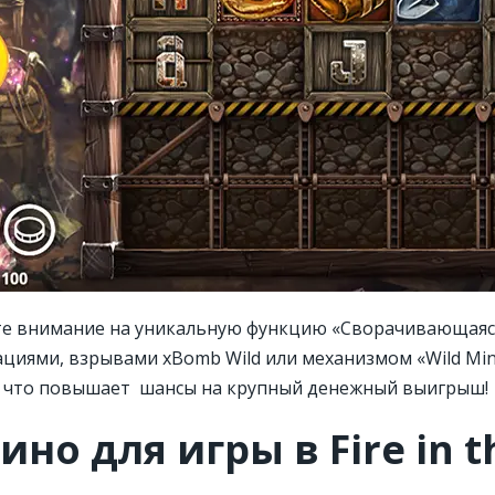
е внимание на уникальную функцию «Сворачивающаяс
циями, взрывами xBomb Wild или механизмом «Wild Min
, что повышает шансы на крупный денежный выигрыш!
ино для игры в Fire in t