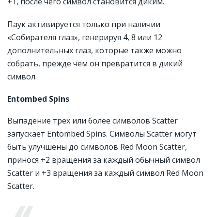
+1, после чего символ становится диким.
Паук активируется только при наличии
«Собирателя глаз», генерируя 4, 8 или 12
дополнительных глаз, которые также можно
собрать, прежде чем он превратится в дикий
символ.
Entombed Spins
Выпадение трех или более символов Scatter
запускает Entombed Spins.
Символы Scatter могут
быть улучшены до символов Red Moon Scatter,
принося +2 вращения за каждый обычный символ
Scatter и +3 вращения за каждый символ Red Moon
Scatter.