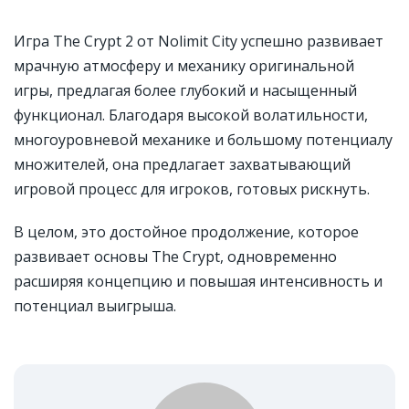
Игра The Crypt 2 от Nolimit City успешно развивает
мрачную атмосферу и механику оригинальной
игры, предлагая более глубокий и насыщенный
функционал. Благодаря высокой волатильности,
многоуровневой механике и большому потенциалу
множителей, она предлагает захватывающий
игровой процесс для игроков, готовых рискнуть.
В целом, это достойное продолжение, которое
развивает основы The Crypt, одновременно
расширяя концепцию и повышая интенсивность и
потенциал выигрыша.