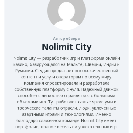
Автор обзора
Nolimit City
Nolimit City — разработчик игр и платформа онлайн
казино, базирующаяся на Мальте, Швеции, Индии и
Румынии. Студия предлагает высококачественный
контент и услуги операторам по всему миру.
Компания спроектировала и разработала
собственную платформу с нуля. Надежный движок
способен с легкостью справляться с большими
объемами игр. Тут работают самые яркие умы и
творческие таланты отрасли, люди, увлеченные
азартными играми и технологиями. Именно
благодаря слаженной команде Nolimit City имеет
портфолио, полное веселых и увлекательных игр.