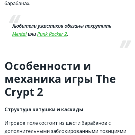
барабанах.
Любители ужастиков обязаны покрутить
Mental
или
Punk Rocker 2
.
Особенности и
механика игры The
Crypt 2
Структура катушки и каскады
Игровое поле состоит из шести барабанов с
дополнительными заблокированными позициями