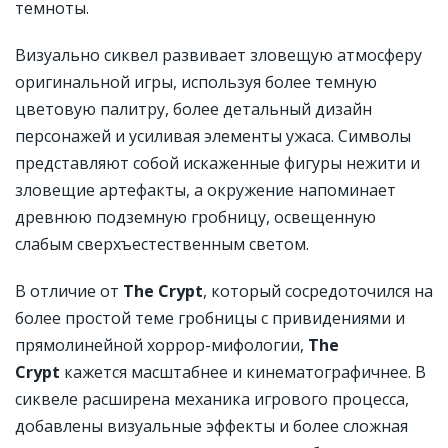
темноты.
Визуально сиквел развивает зловещую атмосферу
оригинальной игры, используя более темную
цветовую палитру, более детальный дизайн
персонажей и усиливая элементы ужаса. Символы
представляют собой искаженные фигуры нежити и
зловещие артефакты, а окружение напоминает
древнюю подземную гробницу, освещенную
слабым сверхъестественным светом.
В отличие от
The Crypt
, который сосредоточился на
более простой теме гробницы с привидениями и
прямолинейной хоррор-мифологии,
The
Crypt
кажется масштабнее и кинематографичнее. В
сиквеле расширена механика игрового процесса,
добавлены визуальные эффекты и более сложная