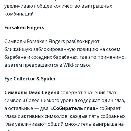
увеличивают общее количество выигрышных
комбинаций.
Forsaken Fingers
Символы Forsaken Fingers разблокируют
ближайшую заблокированную позицию на своем
барабане и соседних барабанах, где это применимо,
а затем превращаются в Wild-символ.
Eye Collector & Spider
Символы Dead Legend
содержат значения глаз —
символы более низкого уровня содержат один глаз,
а остальные — два. «
Собиратель глаз»
собирает
глаза с активных символов; каждые пять собранных
глаз увеличивают общий множитель выигрыша на