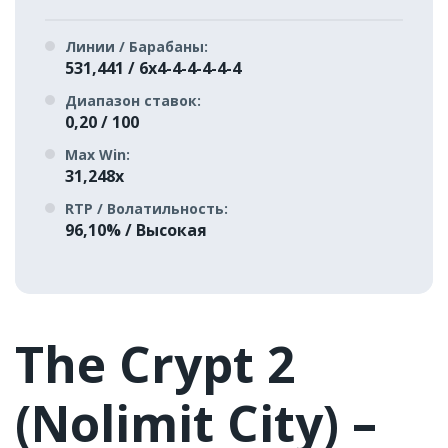
Линии / Барабаны:
531,441 / 6x4-4-4-4-4-4
Диапазон ставок:
0,20 / 100
Max Win:
31,248x
RTP / Волатильность:
96,10% / Высокая
The Crypt 2
(Nolimit City) –