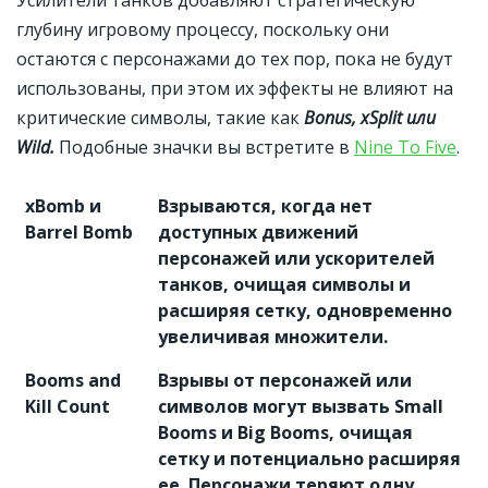
Усилители танков добавляют стратегическую
глубину игровому процессу, поскольку они
остаются с персонажами до тех пор, пока не будут
использованы, при этом их эффекты не влияют на
критические символы, такие как
Bonus, xSplit или
Wild.
Подобные значки вы встретите в
Nine To Five
.
xBomb и
Взрываются, когда нет
Barrel Bomb
доступных движений
персонажей или ускорителей
танков, очищая символы и
расширяя сетку, одновременно
увеличивая множители.
Booms and
Взрывы от персонажей или
Kill Count
символов могут вызвать Small
Booms и Big Booms, очищая
сетку и потенциально расширяя
ее. Персонажи теряют одну