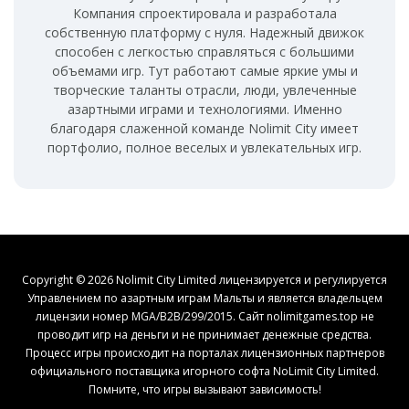
Компания спроектировала и разработала
собственную платформу с нуля. Надежный движок
способен с легкостью справляться с большими
объемами игр. Тут работают самые яркие умы и
творческие таланты отрасли, люди, увлеченные
азартными играми и технологиями. Именно
благодаря слаженной команде Nolimit City имеет
портфолио, полное веселых и увлекательных игр.
Copyright © 2026 Nolimit City Limited лицензируется и регулируется
Управлением по азартным играм Мальты и является владельцем
лицензии номер MGA/B2B/299/2015. Сайт nolimitgames.top не
проводит игр на деньги и не принимает денежные средства.
Процесс игры происходит на порталах лицензионных партнеров
официального поставщика игорного софта NoLimit City Limited.
Помните, что игры вызывают зависимость!