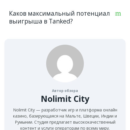
денежную плату.
Каков максимальный потенциал
Нажмите на "ДЕМО ИГРА" в начале обзора и
выигрыша в Tanked?
наслаждайтесь бесплатной игрой на
официальном сайте-партнере команды
Nolimit City.
Игровой автомат обладает максимальным
выигрышем в x25,000 от вашей ставки. Это
действительно крупная сумма!
Автор обзора
Nolimit City
Nolimit City — разработчик игр и платформа онлайн
казино, базирующаяся на Мальте, Швеции, Индии и
Румынии. Студия предлагает высококачественный
контент и услуги операторам по всему миру.