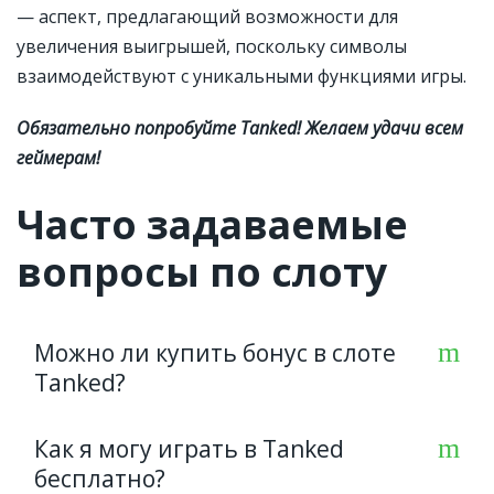
— аспект, предлагающий возможности для
увеличения выигрышей, поскольку символы
взаимодействуют с уникальными функциями игры.
Обязательно попробуйте Tanked! Желаем удачи всем
геймерам!
Часто задаваемые
вопросы по слоту
Можно ли купить бонус в слоте
Tanked?
Как я могу играть в Tanked
Да. Кликайте на значок молнии и выбирайте
бесплатно?
нужную функцию за определенную